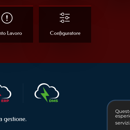
to Lavoro
Configuratore
Questo
esperi
a gestione.
servizi.