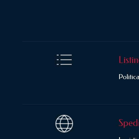
Listi
Politic
Spedi