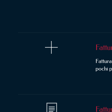
Fattu
Fattura
pochi 
Fattu